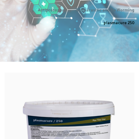
Antiprotozoal
Antiparasitic and De Worming
plasmacure 250