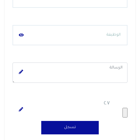
C.V
تسجل